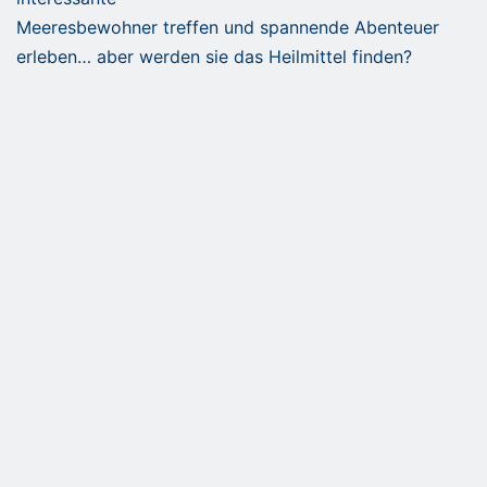
Meeresbewohner treffen und spannende Abenteuer
erleben… aber werden sie das Heilmittel finden?
Es erwartet euch ein Märchen für klein und groß,
zauberhaft, aber auch bittersüß, in dem Poesie und
Realität sich mischen über ein brandaktuelles Thema…
20:00 Uhr – 22:00 Uhr
im Stadttheater Kaufbeuren
Tickets ↗